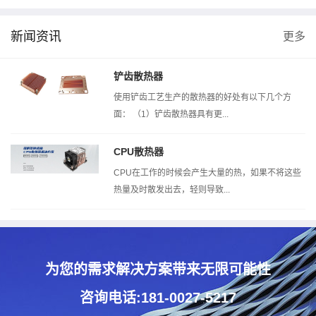
新闻资讯
更多
风洞测试机
热阻测试机
扣压测试机
铲齿散热器
使用铲齿工艺生产的散热器的好处有以下几个方
面： （1）铲齿散热器具有更...
CPU散热器
CPU在工作的时候会产生大量的热，如果不将这些
热量及时散发出去，轻则导致...
为您的需求解决方案带来无限可能性
咨询电话:181-0027-5217