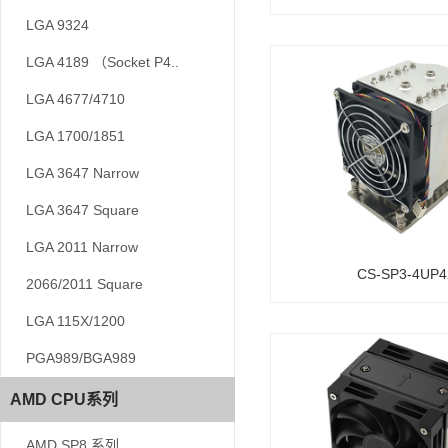
LGA 9324
LGA 9324
LGA 4189 （Socket P4..
LGA 4189 （Socket P4..
LGA 4677/4710
LGA 4677/4710
LGA 1700/1851
LGA 1700/1851
LGA 3647 Narrow
LGA 3647 Narrow
LGA 3647 Square
LGA 3647 Square
LGA 2011 Narrow
LGA 2011 Narrow
CS-SP3-4UP4
2066/2011 Square
2066/2011 Square
LGA 115X/1200
LGA 115X/1200
PGA989/BGA989
PGA989/BGA989
AMD CPU系列
AMD CPU系列
AMD SP8 系列
AMD SP8 系列