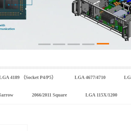
LGA 4189 （Socket P4/P5）
LGA 4677/4710
LGA
Narrow
2066/2011 Square
LGA 115X/1200