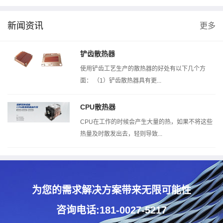
新闻资讯
更多
风洞测试机
热阻测试机
扣压测试机
铲齿散热器
使用铲齿工艺生产的散热器的好处有以下几个方
面： （1）铲齿散热器具有更...
CPU散热器
CPU在工作的时候会产生大量的热，如果不将这些
热量及时散发出去，轻则导致...
为您的需求解决方案带来无限可能性
咨询电话:181-0027-5217