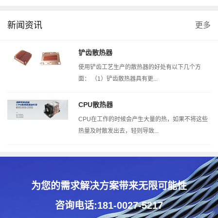
新闻资讯
更多
元
风洞测试机
热阻测试机
扣
铲齿散热器
使用铲齿工艺生产的散热器的好处有以下几个方
面： （1）铲齿散热器具有更...
CPU散热器
CPU在工作的时候会产生大量的热，如果不将这些
热量及时散发出去，轻则导致...
为您的需求解决方案带来无限可能性
咨询电话:181-0027-5217