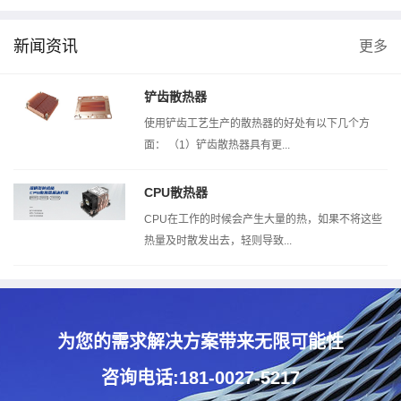
新闻资讯
更多
风洞测试机
热阻测试机
扣压测试机
铲齿散热器
使用铲齿工艺生产的散热器的好处有以下几个方
面： （1）铲齿散热器具有更...
CPU散热器
CPU在工作的时候会产生大量的热，如果不将这些
热量及时散发出去，轻则导致...
为您的需求解决方案带来无限可能性
咨询电话:181-0027-5217