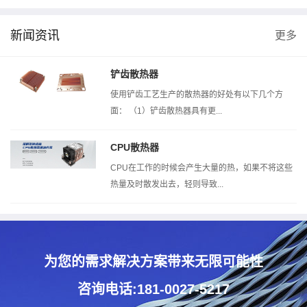
新闻资讯
更多
风洞测试机
热阻测试机
扣压测
铲齿散热器
使用铲齿工艺生产的散热器的好处有以下几个方
面： （1）铲齿散热器具有更...
CPU散热器
CPU在工作的时候会产生大量的热，如果不将这些
热量及时散发出去，轻则导致...
为您的需求解决方案带来无限可能性
咨询电话:181-0027-5217