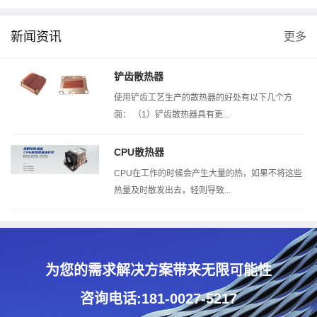
新闻资讯
更多
风洞测试机
热阻测试机
扣压测试机
铲齿散热器
使用铲齿工艺生产的散热器的好处有以下几个方
面： （1）铲齿散热器具有更...
CPU散热器
CPU在工作的时候会产生大量的热，如果不将这些
热量及时散发出去，轻则导致...
为您的需求解决方案带来无限可能性
咨询电话:181-0027-5217