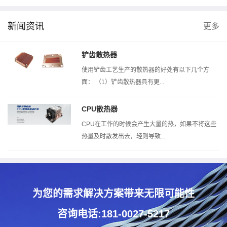
新闻资讯
更多
风洞测试机
热阻测试机
扣压测试机
铲齿散热器
使用铲齿工艺生产的散热器的好处有以下几个方
面： （1）铲齿散热器具有更...
CPU散热器
CPU在工作的时候会产生大量的热，如果不将这些
热量及时散发出去，轻则导致...
为您的需求解决方案带来无限可能性
咨询电话:181-0027-5217